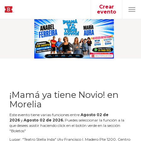
Crear
evento
Tog
navi
¡Mamá ya tiene Novio! en
Morelia
Este evento tiene varias funciones entre
Agosto
02
de
2026
y
Agosto
02
de
2026
.
Puedes seleccionar la función a la
que desees asistir haciendo click en el botón verde en la sección
"Boletos"
Lugar:
"
Teatro Stella Inda
"
(
Av Francisco I. Madero Pte 1200, Centro