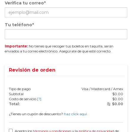
Verifica tu correo*
Tu teléfono*
Importante:
No tienes que recoger tus boletos en taquilla, serán
enviados a tu correo electrónico. Asegúrate de que esté correcto.
Revisión de orden
Tipo de pago
Visa / Mastercard / Amex
Subtotal
$
0.00
Costo de servicio
[?]
$
0.00
Total:
$
0.00
¿Tienes un cupón de descuento?
haz click aquí.
Acepto los
términos y condiciones
y la
política de privacidad
de