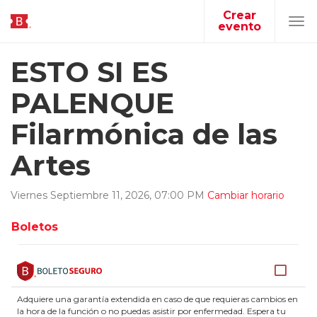
Crear
evento
Tog
navi
ESTO SI ES
PALENQUE
Filarmónica de las
Artes
Viernes
Septiembre
11
,
2026
,
07
:
00
PM
Cambiar horario
Boletos
Adquiere una garantía extendida en caso de que requieras cambios en
la hora de la función o no puedas asistir por enfermedad. Espera tu