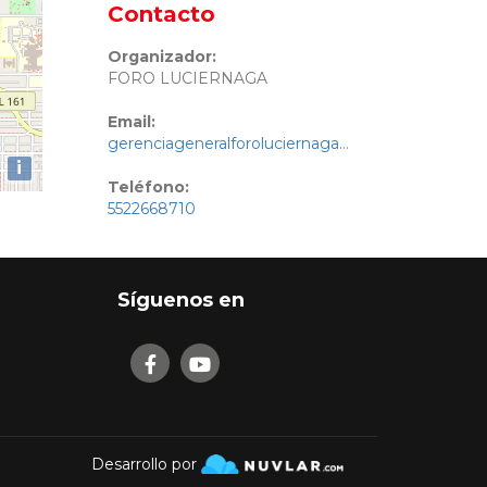
Contacto
Organizador:
FORO LUCIERNAGA
Email:
gerenciageneralforoluciernaga@gmail.com
i
Teléfono:
5522668710
Síguenos en
Desarrollo por