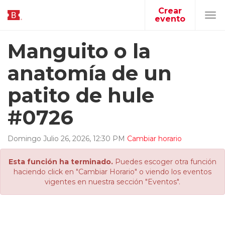
Crear
evento
Tog
navi
Manguito o la
anatomía de un
patito de hule
#0726
Domingo
Julio
26
,
2026
,
12
:
30
PM
Cambiar horario
Esta función ha terminado.
Puedes escoger otra función
haciendo click en "Cambiar Horario" o viendo los eventos
vigentes en nuestra sección "Eventos".