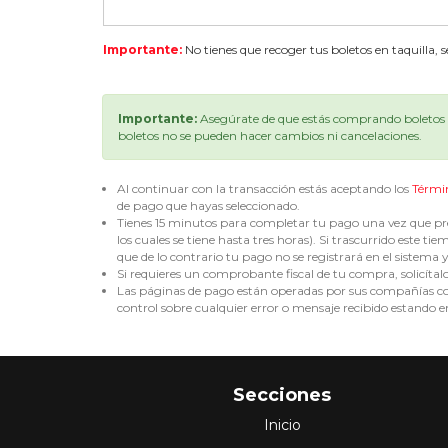
Importante:
No tienes que recoger tus boletos en taquilla, 
Importante:
Asegúrate de que estás comprando boletos p
boletos no se pueden hacer cambios ni cancelaciones.
Al continuar con la transacción estás aceptando los
Térmi
de pago que hayas seleccionado.
Tienes 15 minutos para completar tu pago una vez que pre
los cuales se tiene hasta tres horas). Si trascurrido est
que de lo contrario tu pago no se registrará en el sistema y 
Si requieres un comprobante fiscal de tu compra, solicítal
Las páginas de pago están operadas por sus compañías corr
control sobre cualquier error o mensaje recibido estando en
Secciones
Inicio