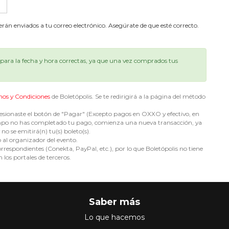
serán enviados a tu correo electrónico. Asegúrate de que esté correcto.
ara la fecha y hora correctas, ya que una vez comprados tus
nos y Condiciones
de Boletópolis. Se te redirigirá a la página del método
sionaste el botón de "Pagar" (Excepto pagos en OXXO y efectivo, en
e tiempo no has completado tu pago, comienza una nueva transacción, ya
no se emitirá(n) tu(s) boleto(s).
o al organizador del evento.
espondientes (Conekta, PayPal, etc.), por lo que Boletópolis no tiene
 los portales de terceros.
Saber más
Lo que hacemos