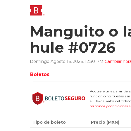
Manguito o l
hule #0726
Domingo
Agosto
16
,
2026
,
12
:
30
PM
Cambiar hora
Boletos
Adquiere una garantía ex
función o no puedas asis
el 10% del valor del bol
términos y condiciones a
Tipo de boleto
Precio (MXN)