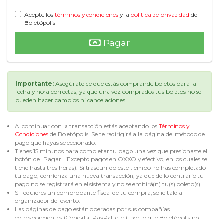
Acepto los
términos y condiciones
y la
política de privacidad
de
Boletópolis
Pagar
Importante:
Asegúrate de que estás comprando boletos para la
fecha y hora correctas, ya que una vez comprados tus boletos no se
pueden hacer cambios ni cancelaciones.
Al continuar con la transacción estás aceptando los
Términos y
Condiciones
de Boletópolis. Se te redirigirá a la página del método de
pago que hayas seleccionado.
Tienes 15 minutos para completar tu pago una vez que presionaste el
botón de "Pagar" (Excepto pagos en OXXO y efectivo, en los cuales se
tiene hasta tres horas). Si trascurrido este tiempo no has completado
tu pago, comienza una nueva transacción, ya que de lo contrario tu
pago no se registrará en el sistema y no se emitirá(n) tu(s) boleto(s).
Si requieres un comprobante fiscal de tu compra, solicítalo al
organizador del evento.
Las páginas de pago están operadas por sus compañías
correspondientes (Conekta, PayPal, etc.), por lo que Boletópolis no