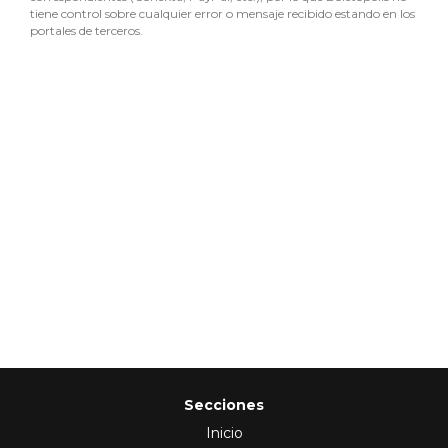
tiene control sobre cualquier error o mensaje recibido estando en los
portales de terceros.
Secciones
Inicio