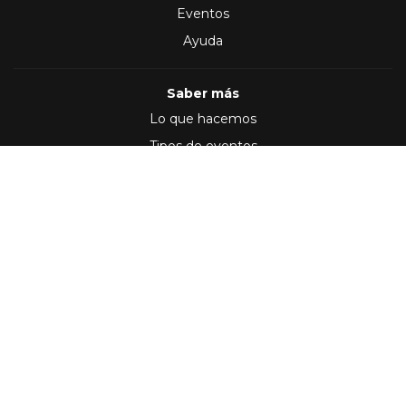
Eventos
Ayuda
Saber más
Lo que hacemos
Tipos de eventos
Síguenos en
(2012 - 2026)
Términos y Condiciones
,
Política de privacidad
Desarrollo por