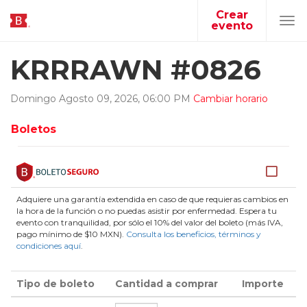
Crear
evento
Tog
navi
KRRRAWN #0826
Domingo
Agosto
09
,
2026
,
06
:
00
PM
Cambiar horario
Boletos
Adquiere una garantía extendida en caso de que requieras cambios en
la hora de la función o no puedas asistir por enfermedad. Espera tu
evento con tranquilidad, por sólo el 10% del valor del boleto (más IVA,
pago mínimo de $10 MXN).
Consulta los beneficios, términos y
condiciones aquí
.
Tipo de boleto
Cantidad a comprar
Importe