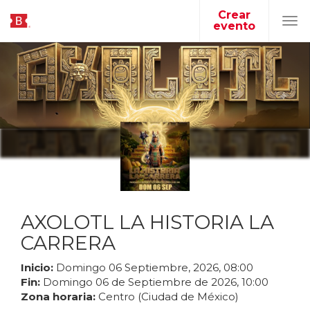
Crear
evento
Tog
navi
AXOLOTL LA HISTORIA LA
CARRERA
Inicio:
Domingo
06
Septiembre
,
2026
,
08
:
00
Fin:
Domingo
06
de
Septiembre
de
2026
,
10
:
00
Zona horaria:
Centro (Ciudad de México)