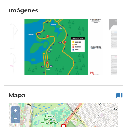
Imágenes
Mapa
+
−