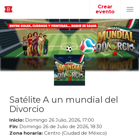
Crear
evento
Tog
navi
Satélite A un mundial del
Divorcio
Inicio:
Domingo
26
Julio
,
2026
,
17
:
00
Fin:
Domingo
26
de
Julio
de
2026
,
18
:
30
Zona horaria:
Centro (Ciudad de México)