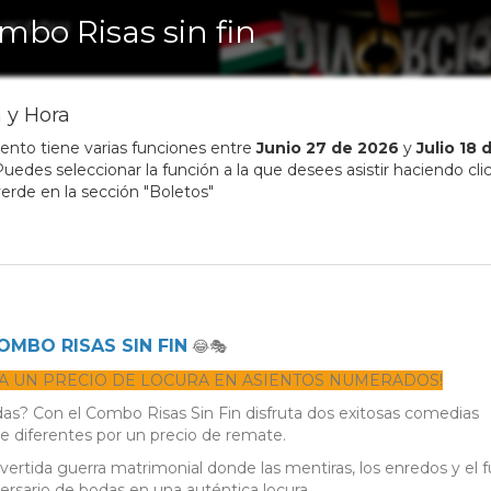
mbo Risas sin fin
 y Hora
ento tiene varias funciones entre
Junio
27
de
2026
y
Julio
18
d
uedes seleccionar la función a la que desees asistir haciendo clic
erde en la sección "Boletos"
OMBO RISAS SIN FIN
😂🎭
S A UN PRECIO DE LOCURA EN ASIENTOS NUMERADOS!
das? Con el Combo Risas Sin Fin disfruta dos exitosas comedias
diferentes por un precio de remate.
ivertida guerra matrimonial donde las mentiras, los enredos y el f
ersario de bodas en una auténtica locura.