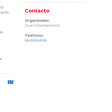
más
Contacto
quila,
Organizador:
Dual Entertainment
de
Teléfono:
5649894896
*