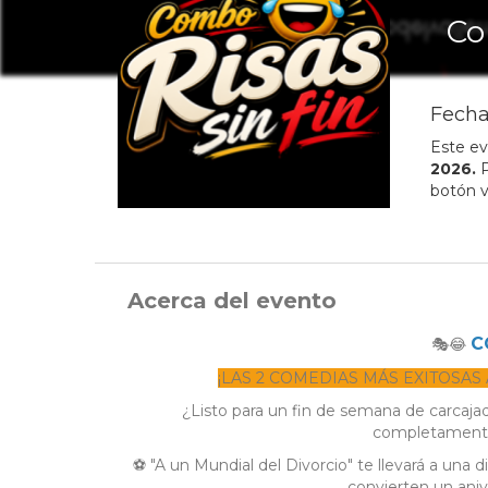
Co
Fecha
Este ev
2026
.
P
botón v
Acerca del evento
C
🎭😂
¡LAS 2 COMEDIAS MÁS EXITOSA
¿Listo para un fin de semana de carcaja
completamente 
⚽ "A un Mundial del Divorcio" te llevará a una d
convierten un aniv