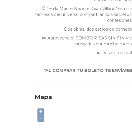
😈 "En la Madre Nació el Gran Villano" es u
famosos del universo compartirán sus secretos
confesiones
Dos obras, dos estilos de comedia,
🎟️ Aprovecha el COMBO RISAS SIN FIN y viv
carcajadas por mucho menos 
🔥 Dos éxitos teat
*AL COMPRAR TU BOLETO TE ENVÍARE
Mapa
+
−