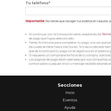
Tu teléfono*
Importante:
No tienes que recoger tus boletos en taquilla, 
Al continuar con la transacción estás aceptando los
Térmi
de pago que hayas seleccionado.
Tienes 15 minutos para completar tu pago una vez que pre
los cuales se tiene hasta tres horas). Si trascurrido est
que de lo contrario tu pago no se registrará en el sistema y 
Si requieres un comprobante fiscal de tu compra, solicítal
Las páginas de pago están operadas por sus compañías corr
control sobre cualquier error o mensaje recibido estando en
Secciones
Inicio
Eventos
Ayuda