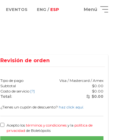
Menú
EVENTOS
ENG /
ESP
Revisión de orden
Tipo de pago
Visa / Mastercard / Amex
Subtotal
$
0.00
Costo de servicio
[?]
$
0.00
Total:
$
0.00
¿Tienes un cupón de descuento?
haz click aquí.
Acepto los
términos y condiciones
y la
política de
privacidad
de Boletópolis