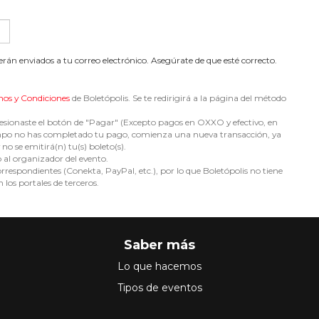
serán enviados a tu correo electrónico. Asegúrate de que esté correcto.
nos y Condiciones
de Boletópolis. Se te redirigirá a la página del método
sionaste el botón de "Pagar" (Excepto pagos en OXXO y efectivo, en
e tiempo no has completado tu pago, comienza una nueva transacción, ya
no se emitirá(n) tu(s) boleto(s).
o al organizador del evento.
espondientes (Conekta, PayPal, etc.), por lo que Boletópolis no tiene
 los portales de terceros.
Saber más
Lo que hacemos
Tipos de eventos