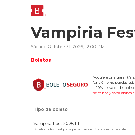
Vampiria Fes
Sábado
Octubre
31
,
2026
,
12
:
00
PM
Boletos
Adquiere una garantía ex
función o no puedas asis
el 10% del valor del bol
términos y condiciones a
Tipo de boleto
Vampiria Fest 2026 F1
Boleto individual para personas de 16 años en adelante