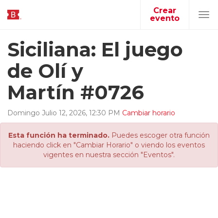
Crear
evento
Tog
navi
Siciliana: El juego
de Olí y
Martín #0726
Domingo
Julio
12
,
2026
,
12
:
30
PM
Cambiar horario
Esta función ha terminado.
Puedes escoger otra función
haciendo click en "Cambiar Horario" o viendo los eventos
vigentes en nuestra sección "Eventos".