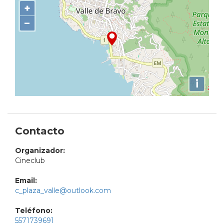
+
−
i
Contacto
Organizador:
Cineclub
Email:
c_plaza_valle@outlook.com
Teléfono:
5571739691