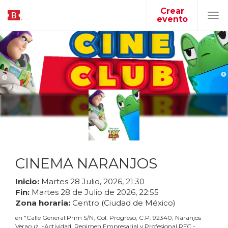
Crear
evento
Tog
navi
CINEMA NARANJOS
Inicio:
Martes
28
Julio
,
2026
,
21
:
30
Fin:
Martes
28
de
Julio
de
2026
,
22
:
55
Zona horaria:
Centro (Ciudad de México)
en
"
Calle General Prim S/N, Col. Progreso, C.P. 92340, Naranjos
Veracuz. -Actividad. Regimen Empresarial y Profesional RFC -