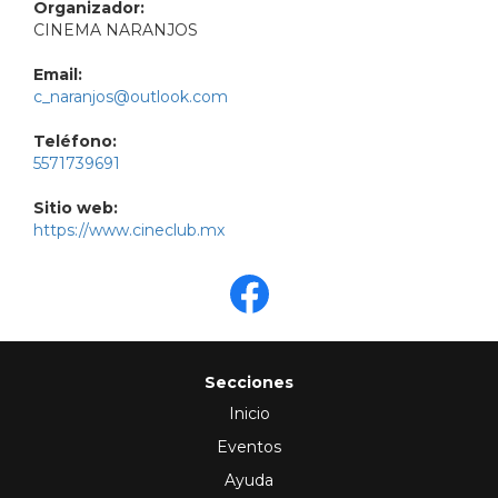
Organizador:
CINEMA NARANJOS
Email:
c_naranjos@outlook.com
Teléfono:
5571739691
Sitio web:
https://www.cineclub.mx
Secciones
Inicio
Eventos
Ayuda