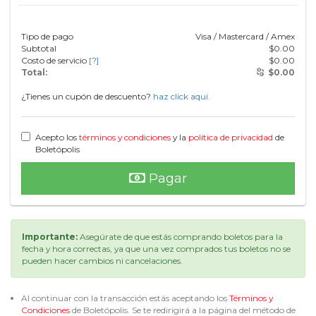
Tipo de pago
Visa / Mastercard / Amex
Subtotal
$
0.00
Costo de servicio
[?]
$
0.00
Total:
$
0.00
¿Tienes un cupón de descuento?
haz click aquí.
Acepto los
términos y condiciones
y la
política de privacidad
de
Boletópolis
Pagar
Importante:
Asegúrate de que estás comprando boletos para la
fecha y hora correctas, ya que una vez comprados tus boletos no se
pueden hacer cambios ni cancelaciones.
Al continuar con la transacción estás aceptando los
Términos y
Condiciones
de Boletópolis. Se te redirigirá a la página del método de