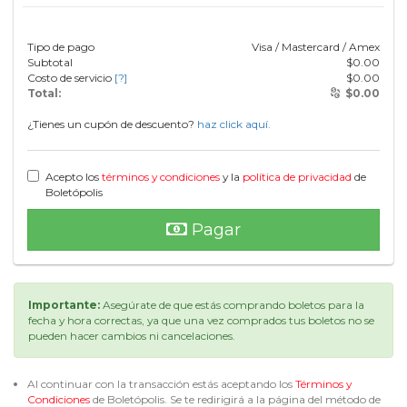
Tipo de pago
Visa / Mastercard / Amex
Subtotal
$
0.00
Costo de servicio
[?]
$
0.00
Total:
$
0.00
¿Tienes un cupón de descuento?
haz click aquí.
Acepto los
términos y condiciones
y la
política de privacidad
de
Boletópolis
Pagar
Importante:
Asegúrate de que estás comprando boletos para la
fecha y hora correctas, ya que una vez comprados tus boletos no se
pueden hacer cambios ni cancelaciones.
Al continuar con la transacción estás aceptando los
Términos y
Condiciones
de Boletópolis. Se te redirigirá a la página del método de