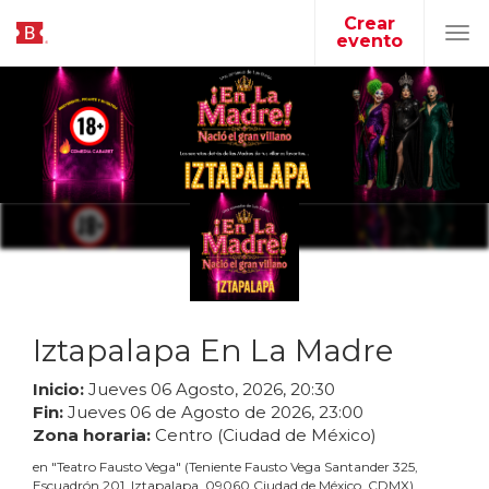
Crear
evento
Tog
navi
Iztapalapa En La Madre
Inicio:
Jueves
06
Agosto
,
2026
,
20
:
30
Fin:
Jueves
06
de
Agosto
de
2026
,
23
:
00
Zona horaria:
Centro (Ciudad de México)
en
"
Teatro Fausto Vega
"
(
Teniente Fausto Vega Santander 325,
Escuadrón 201, Iztapalapa, 09060 Ciudad de México, CDMX
)