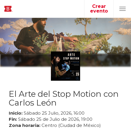
Crear
evento
Tog
navi
El Arte del Stop Motion con
Carlos León
Inicio:
Sábado
25
Julio
,
2026
,
16
:
00
Fin:
Sábado
25
de
Julio
de
2026
,
19
:
00
Zona horaria:
Centro (Ciudad de México)