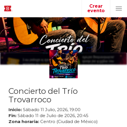
Crear
evento
Tog
navi
Concierto del Trío
Trovarroco
Inicio:
Sábado
11
Julio
,
2026
,
19
:
00
Fin:
Sábado
11
de
Julio
de
2026
,
20
:
45
Zona horaria:
Centro (Ciudad de México)