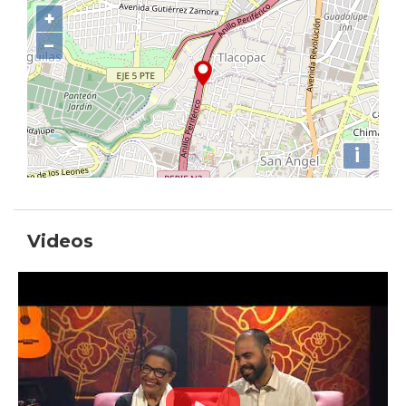
+
−
i
Videos