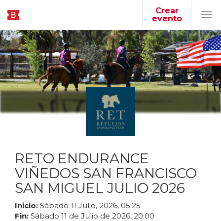
Crear
evento
Tog
navi
RETO ENDURANCE
VIÑEDOS SAN FRANCISCO
SAN MIGUEL JULIO 2026
Inicio:
Sábado
11
Julio
,
2026
,
05
:
25
Fin:
Sábado
11
de
Julio
de
2026
,
20
:
00