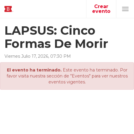
Crear
evento
Tog
navi
LAPSUS: Cinco
Formas De Morir
Viernes
Julio
17
,
2026
,
07
:
30
PM
El evento ha terminado.
Este evento ha terminado. Por
favor visita nuestra sección de "Eventos" para ver nuestros
eventos vigentes.