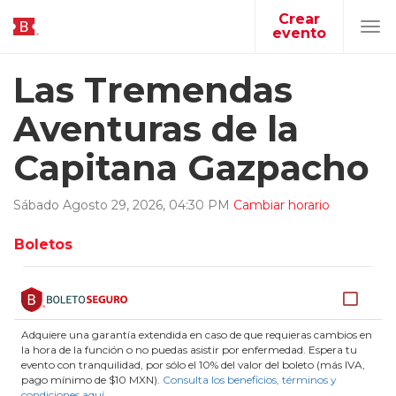
Crear
evento
Tog
navi
Las Tremendas
Aventuras de la
Capitana Gazpacho
Sábado
Agosto
29
,
2026
,
04
:
30
PM
Cambiar horario
Boletos
Adquiere una garantía extendida en caso de que requieras cambios en
la hora de la función o no puedas asistir por enfermedad. Espera tu
evento con tranquilidad, por sólo el 10% del valor del boleto (más IVA,
pago mínimo de $10 MXN).
Consulta los beneficios, términos y
condiciones aquí
.