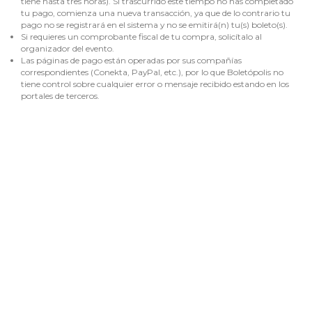
tiene hasta tres horas). Si trascurrido este tiempo no has completado
tu pago, comienza una nueva transacción, ya que de lo contrario tu
pago no se registrará en el sistema y no se emitirá(n) tu(s) boleto(s).
Si requieres un comprobante fiscal de tu compra, solicítalo al
organizador del evento.
Las páginas de pago están operadas por sus compañías
correspondientes (Conekta, PayPal, etc.), por lo que Boletópolis no
tiene control sobre cualquier error o mensaje recibido estando en los
portales de terceros.