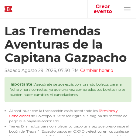
Crear
evento
Tog
navi
Las Tremendas
Aventuras de la
Capitana Gazpacho
Sábado
Agosto
29
,
2026
,
07
:
30
PM
Cambiar horario
Importante:
Asegúrate de que estás comprando boletos para la
fecha y hora correctas, ya que una vez comprados tus boletos no se
pueden hacer cambios ni cancelaciones.
Al continuar con la transacción estás aceptando los
Términos y
Condiciones
de Boletópolis. Se te redirigirá a la página del método de
pago que hayas seleccionado.
Tienes 15 minutos para completar tu pago una vez que presionaste el
botón de "Pagar" (Excepto pagos en OXXO y efectivo, en los cuales se