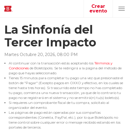
Crear
evento
Tog
navi
La Sinfonía del
Tercer Impacto
Martes
Octubre
20
,
2026
,
08
:
00
PM
Al continuar con la transacción estás aceptando los
Términos y
Condiciones
de Boletópolis. Se te redirigirá a la página del método de
pago que hayas seleccionado.
Tienes 15 minutos para completar tu pago una vez que presionaste el
botón de "Pagar" (Excepto pagos en OXXO y efectivo, en los cuales se
tiene hasta tres horas). Si trascurrido este tiempo no has completado
tu pago, comienza una nueva transacción, ya que de lo contrario tu
pago no se registrará en el sistema y no se emitirá(n) tu(s) boleto(s).
Si requieres un comprobante fiscal de tu compra, solicítalo al
organizador del evento.
Las páginas de pago están operadas por sus compañías
correspondientes (Conekta, PayPal, etc.), por lo que Boletópolis no
tiene control sobre cualquier error o mensaje recibido estando en los
portales de terceros.