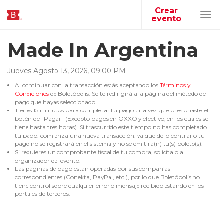
Crear
evento
Tog
navi
Made In Argentina
Jueves
Agosto
13
,
2026
,
09
:
00
PM
Al continuar con la transacción estás aceptando los
Términos y
Condiciones
de Boletópolis. Se te redirigirá a la página del método de
pago que hayas seleccionado.
Tienes 15 minutos para completar tu pago una vez que presionaste el
botón de "Pagar" (Excepto pagos en OXXO y efectivo, en los cuales se
tiene hasta tres horas). Si trascurrido este tiempo no has completado
tu pago, comienza una nueva transacción, ya que de lo contrario tu
pago no se registrará en el sistema y no se emitirá(n) tu(s) boleto(s).
Si requieres un comprobante fiscal de tu compra, solicítalo al
organizador del evento.
Las páginas de pago están operadas por sus compañías
correspondientes (Conekta, PayPal, etc.), por lo que Boletópolis no
tiene control sobre cualquier error o mensaje recibido estando en los
portales de terceros.