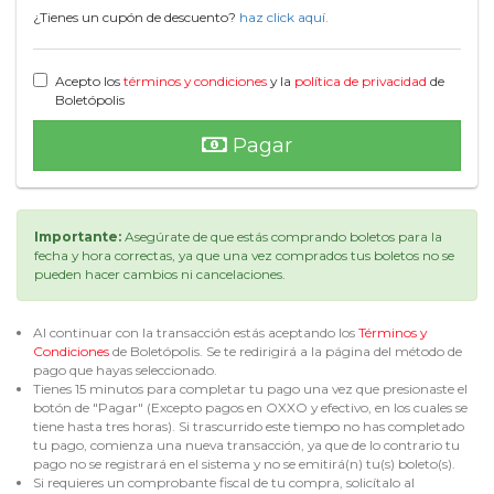
¿Tienes un cupón de descuento?
haz click aquí.
Acepto los
términos y condiciones
y la
política de privacidad
de
Boletópolis
Pagar
Importante:
Asegúrate de que estás comprando boletos para la
fecha y hora correctas, ya que una vez comprados tus boletos no se
pueden hacer cambios ni cancelaciones.
Al continuar con la transacción estás aceptando los
Términos y
Condiciones
de Boletópolis. Se te redirigirá a la página del método de
pago que hayas seleccionado.
Tienes 15 minutos para completar tu pago una vez que presionaste el
botón de "Pagar" (Excepto pagos en OXXO y efectivo, en los cuales se
tiene hasta tres horas). Si trascurrido este tiempo no has completado
tu pago, comienza una nueva transacción, ya que de lo contrario tu
pago no se registrará en el sistema y no se emitirá(n) tu(s) boleto(s).
Si requieres un comprobante fiscal de tu compra, solicítalo al