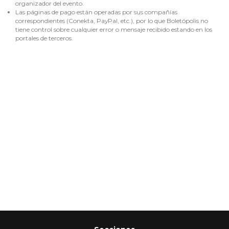
organizador del evento.
Las páginas de pago están operadas por sus compañías
correspondientes (Conekta, PayPal, etc.), por lo que Boletópolis no
tiene control sobre cualquier error o mensaje recibido estando en los
portales de terceros.