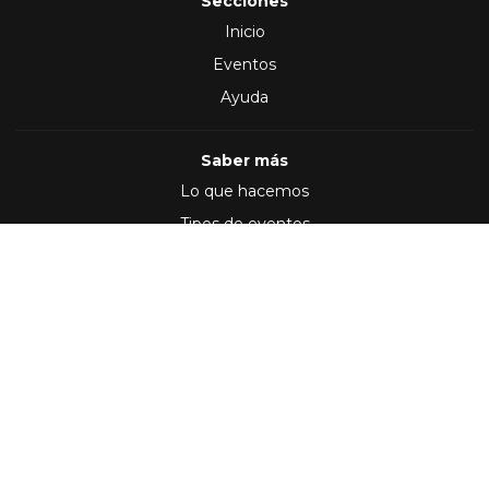
Secciones
Inicio
Eventos
Ayuda
Saber más
Lo que hacemos
Tipos de eventos
Síguenos en
(2012 - 2026)
Términos y Condiciones
,
Política de privacidad