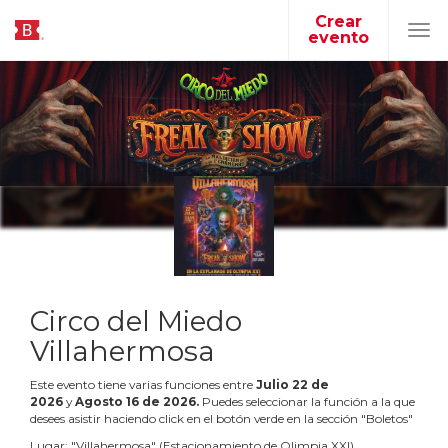
Crear
evento
Tog
navi
Circo del Miedo
Villahermosa
Este evento tiene varias funciones entre
Julio
22
de
2026
y
Agosto
16
de
2026
.
Puedes seleccionar la función a la que
desees asistir haciendo click en el botón verde en la sección "Boletos"
Lugar:
"
Villahermosa
"
(
Estacionamiento de Olimpia XXI
)