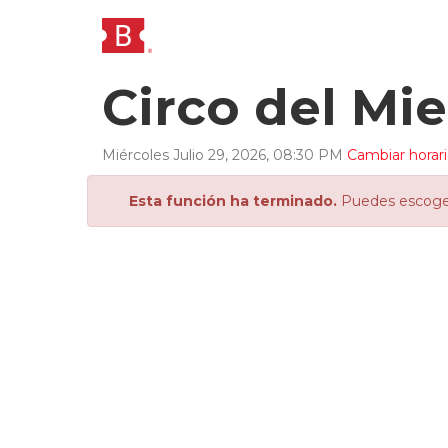
Circo del Mi
Miércoles
Julio
29
,
2026
,
08
:
30
PM
Cambiar horar
Esta función ha terminado.
Puedes escoger 