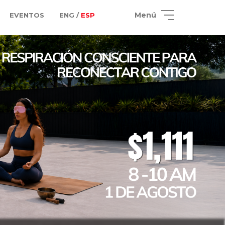
Menú
EVENTOS
ENG /
ESP