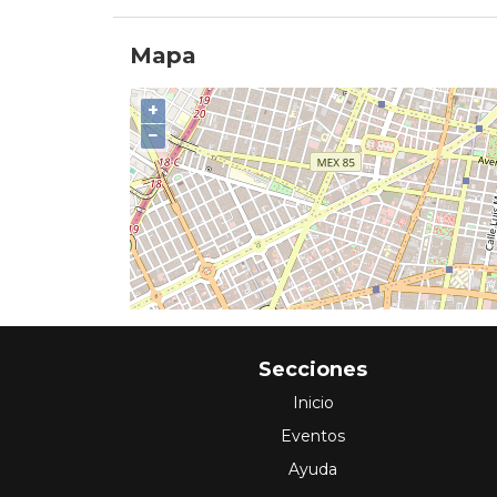
Mapa
+
−
Secciones
Inicio
Eventos
Ayuda