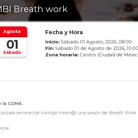
BI Breath work
Agosto
Fecha y Hora
01
Inicio:
Sábado
01
Agosto
,
2026
,
08
:
00
Fin:
Sábado
01
de
Agosto
de
2026
,
10
:
0
Sábado
Zona horaria:
Centro (Ciudad de Méxic
de la CDMX.
cia para reconectar contigo mism@: una sesión de Breath Work
ncia: