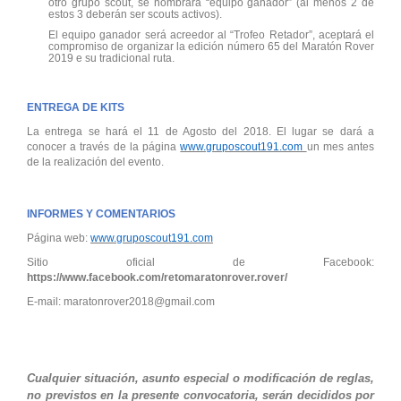
otro grupo scout, se nombrara “equipo ganador” (al menos 2 de
estos 3 deberán ser scouts activos).
El equipo ganador será acreedor al “Trofeo Retador”, aceptará el
compromiso de organizar la edición número 65 del Maratón Rover
2019 e su tradicional ruta.
ENTREGA DE KITS
La entrega se hará el 11 de Agosto del 2018. El lugar se dará a
conocer a través de la página
www.gruposcout191.com
un mes antes
de la realización del evento.
INFORMES Y COMENTARIOS
Página web:
www.gruposcout191.com
Sitio oficial de Facebook:
https://www.facebook.com/retomaratonrover.rover/
E-mail: maratonrover2018@gmail.com
Cualquier situación, asunto especial o modificación de reglas,
no previstos en la presente convocatoria, serán decididos por