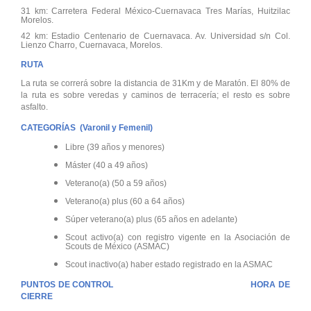
31 km: Carretera Federal México-Cuernavaca Tres Marías, Huitzilac
Morelos.
42
km: Estadio Centenario de Cuernavaca. Av. Universidad s/n Col.
Lienzo Charro, Cuernavaca, Morelos.
RUTA
La ruta se correrá sobre la distancia de 31Km y de Maratón. El 80% de
la ruta es sobre veredas y caminos de terracería; el resto es sobre
asfalto.
CATEGORÍAS (Varonil y Femenil)
Libre (39 años y menores)
Máster (40 a 49 años)
Veterano(a) (50 a 59 años)
Veterano(a) plus (60 a 64 años)
Súper veterano(a) plus (65 años en adelante)
Scout activo(a) con registro vigente en la Asociación de
Scouts de México (ASMAC)
Scout inactivo(a) haber estado registrado en la ASMAC
PUNTOS DE CONTROL HORA DE
CIERRE