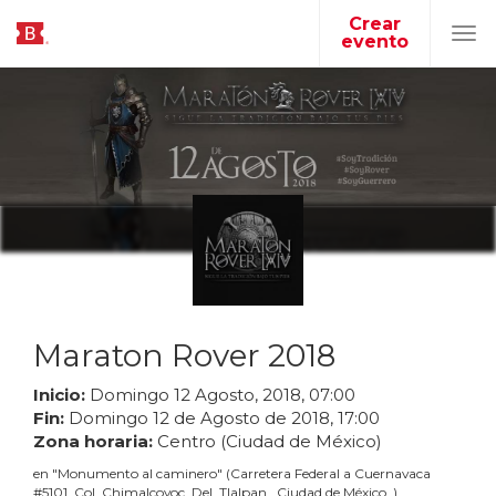
Crear
evento
Tog
navi
Maraton Rover 2018
Inicio:
Domingo
12
Agosto
,
2018
,
07
:
00
Fin:
Domingo
12
de
Agosto
de
2018
,
17
:
00
Zona horaria:
Centro (Ciudad de México)
en
"
Monumento al caminero
"
(
Carretera Federal a Cuernavaca
#5101, Col. Chimalcoyoc, Del .Tlalpan , Ciudad de México.
)