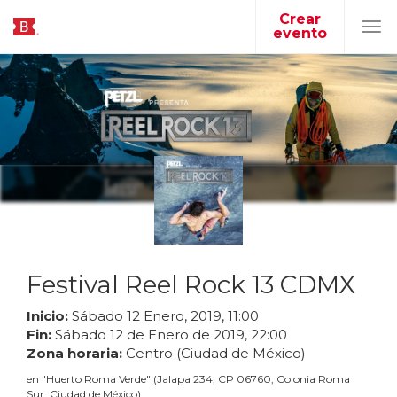
Crear
evento
Tog
navi
Festival Reel Rock 13 CDMX
Inicio:
Sábado
12
Enero
,
2019
,
11
:
00
Fin:
Sábado
12
de
Enero
de
2019
,
22
:
00
Zona horaria:
Centro (Ciudad de México)
en
"
Huerto Roma Verde
"
(
Jalapa 234, CP 06760, Colonia Roma
Sur, Ciudad de México
)