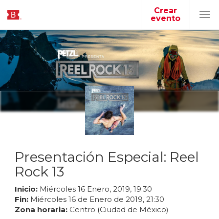
Crear
evento
Tog
navi
Presentación Especial: Reel
Rock 13
Inicio:
Miércoles
16
Enero
,
2019
,
19
:
30
Fin:
Miércoles
16
de
Enero
de
2019
,
21
:
30
Zona horaria:
Centro (Ciudad de México)