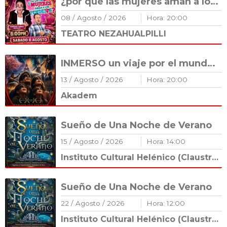
¿por que las mujeres aman a los pendej@s? EN TEXCOCO
08
/
Agosto
/
2026
Hora:
20
:
00
TEATRO NEZAHUALPILLI
INMERSO un viaje por el mundo 🌏
13
/
Agosto
/
2026
Hora:
20
:
00
Akadem
Sueño de Una Noche de Verano
15
/
Agosto
/
2026
Hora:
14
:
00
Instituto Cultural Helénico (Claustro Románico)
Sueño de Una Noche de Verano
22
/
Agosto
/
2026
Hora:
12
:
00
Instituto Cultural Helénico (Claustro Románico)