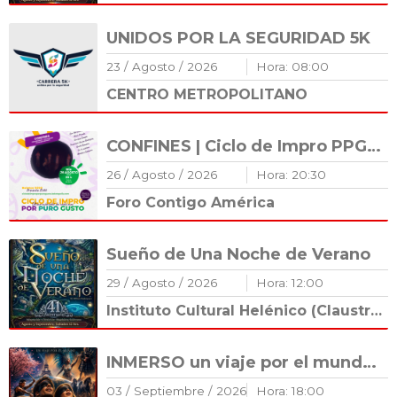
UNIDOS POR LA SEGURIDAD 5K
23
/
Agosto
/
2026
Hora:
08
:
00
CENTRO METROPOLITANO
CONFINES | Ciclo de Impro PPG 2026
26
/
Agosto
/
2026
Hora:
20
:
30
Foro Contigo América
Sueño de Una Noche de Verano
29
/
Agosto
/
2026
Hora:
12
:
00
Instituto Cultural Helénico (Claustro Románico)
INMERSO un viaje por el mundo 🌏
03
/
Septiembre
/
2026
Hora:
18
:
00