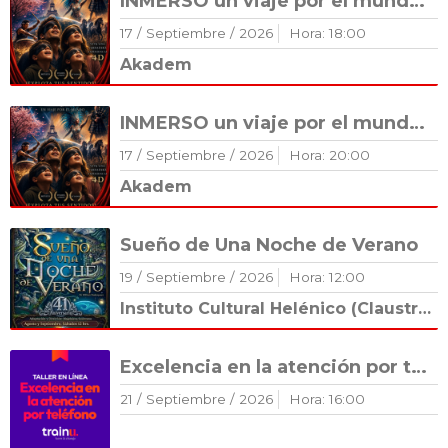
INMERSO un viaje por el mundo 🌏
17
/
Septiembre
/
2026
Hora:
18
:
00
Akadem
INMERSO un viaje por el mundo 🌏
17
/
Septiembre
/
2026
Hora:
20
:
00
Akadem
Sueño de Una Noche de Verano
19
/
Septiembre
/
2026
Hora:
12
:
00
Instituto Cultural Helénico (Claustro Románico)
Excelencia en la atención por teléfono
21
/
Septiembre
/
2026
Hora:
16
:
00