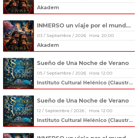
Akadem
INMERSO un viaje por el mundo 🌏
03
/
Septiembre
/
2026
Hora:
20
:
00
Akadem
Sueño de Una Noche de Verano
05
/
Septiembre
/
2026
Hora:
12
:
00
Instituto Cultural Helénico (Claustro Románico)
Sueño de Una Noche de Verano
12
/
Septiembre
/
2026
Hora:
12
:
00
Instituto Cultural Helénico (Claustro Románico)