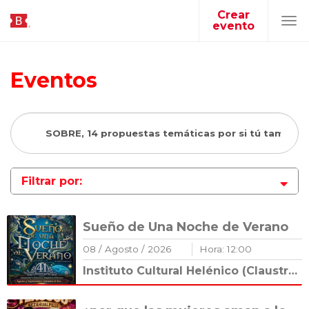
Crear
evento
Tog
navi
Eventos
Filtrar por:
Sueño de Una Noche de Verano
08
/
Agosto
/
2026
Hora:
12
:
00
Instituto Cultural Helénico (Claustro Románico)