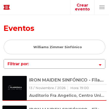
Crear
evento
Tog
navi
Eventos
Filtrar por:
IRON MAIDEN SINFÓNICO - Filarmónica de las Artes
13
/
Noviembre
/
2026
Hora:
19
:
00
Auditorio Fra Angelico, Centro Universitario Cultural (CUC)