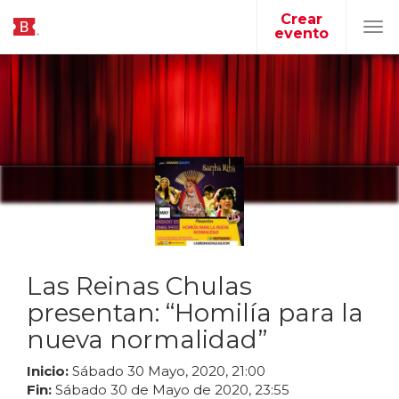
Crear
evento
Tog
navi
Las Reinas Chulas
presentan: “Homilía para la
nueva normalidad”
Inicio:
Sábado
30
Mayo
,
2020
,
21
:
00
Fin:
Sábado
30
de
Mayo
de
2020
,
23
:
55