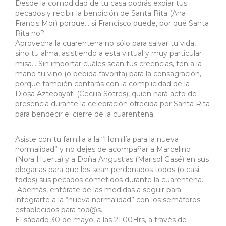
Desde la comodidad de tu casa podrás expiar tus
pecados y recibir la bendición de Santa Rita (Ana
Francis Mor) porque… si Francisco puede, por qué Santa
Rita no?
Aprovecha la cuarentena no sólo para salvar tu vida,
sino tu alma, asistiendo a esta virtual y muy particular
misa… Sin importar cuáles sean tus creencias, ten a la
mano tu vino (o bebida favorita) para la consagración,
porque también contarás con la complicidad de la
Diosa Aztepayatl (Cecilia Sotres), quien hará acto de
presencia durante la celebración ofrecida por Santa Rita
para bendecir el cierre de la cuarentena.
Asiste con tu familia a la “Homilía para la nueva
normalidad” y no dejes de acompañar a Marcelino
(Nora Huerta) y a Doña Angustias (Marisol Gasé) en sus
plegarias para que les sean perdonados todos (o casi
todos) sus pecados cometidos durante la cuarentena.
Además, entérate de las medidas a seguir para
integrarte a la “nueva normalidad” con los semáforos
establecidos para tod@s.
El sábado 30 de mayo, a las 21:00Hrs, a través de