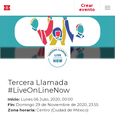
Crear
evento
Tog
navi
Tercera Llamada
#LiveOnLineNow
Inicio:
Lunes
06
Julio
,
2020
,
00
:
00
Fin:
Domingo
29
de
Noviembre
de
2020
,
23
:
55
Zona horaria:
Centro (Ciudad de México)