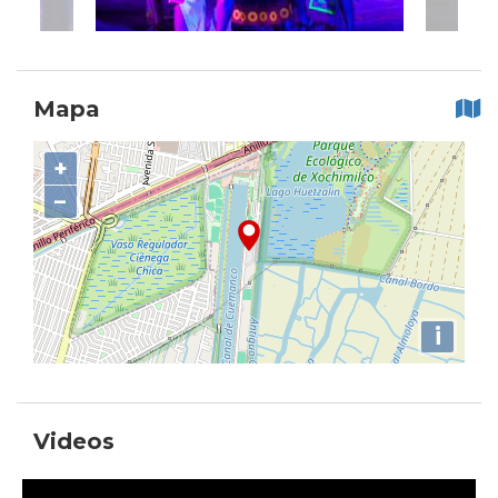
Mapa
+
−
i
Videos