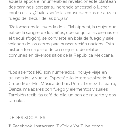
aquella época e innumerables revelaciones le plantean
dos caminos: abrazar su herencia ancestral o luchar
contra ellas. ¿Cuáles serán las consecuencias de atizar el
fuego del tlecuil de las brujas?
“Retomamos la leyenda de la Tlahuipochi, la mujer que
extrae la sangre de los niños, que se quita las piernas en
el tlecuil (fogón), se convierte en bola de fuego y sale
volando de los cerros para buscar recién nacidos. Esta
historia forma parte de un conjunto de relatos
comunes en diversos sitios de la República Mexicana.
*Los asientos NO son numerados. Incluye viaje en
trajinera ida y vuelta, Espectáculo interdisciplinario de
Grupo Mez-Me, Música de Luis Pérez Ixoneztli, Teatro,
Danza, malabares con fuego y elementos visuales.
También recibirás café de olla, un pan de muerto y dos
tamales.
REDES SOCIALES:
1) Facebook, Instagram, TikTok y YouTube como