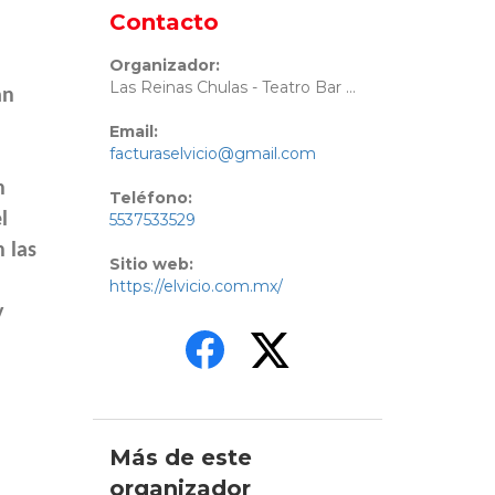
Contacto
Organizador:
Las Reinas Chulas - Teatro Bar El Vicio
an
Email:
facturaselvicio@gmail.com
n
Teléfono:
l
5537533529
 las
Sitio web:
https://elvicio.com.mx/
y
Más de este
organizador