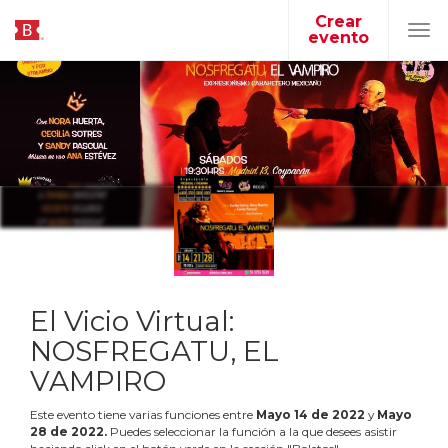
Crear
evento
Tog
navi
El Vicio Virtual:
NOSFREGATU, EL
VAMPIRO
Este evento tiene varias funciones entre
Mayo
14
de
2022
y
Mayo
28
de
2022
.
Puedes seleccionar la función a la que desees asistir