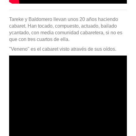
Tareke y Baldomero llevan unos 20 años haciendo
cabaret. Han tocado, compuesto, actuado, bailado
ycantado, con media comunidad cabaretera, si no es
que con tres cuartos de ella.
"Veneno" es el cabaret visto através de sus oídos.