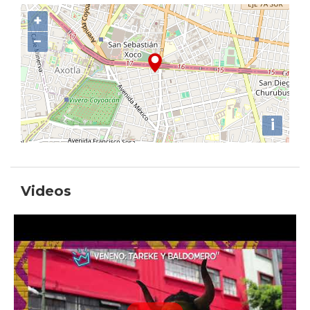
+
−
i
Videos