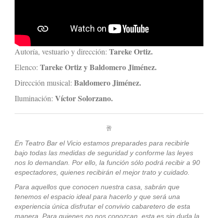
Tareke Ortiz.
Autoría, vestuario y dirección:
Tareke Ortiz y Baldomero Jiménez.
Elenco:
Baldomero Jiménez.
Dirección musical:
Víctor Solorzano.
Iluminación:
🥂
En Teatro Bar el Vicio estamos preparades para recibirle
bajo todas las medidas de seguridad y conforme las leyes
nos lo demandan. Por ello, la función sólo podrá recibir a 90
espectadores, quienes recibirán el mejor trato y cuidado.
Para aquellos que conocen nuestra casa, sabrán que
tenemos el espacio ideal para hacerlo y que será una
experiencia única disfrutar el convivio cabaretero de esta
manera. Para quienes no nos conozcan, esta es sin duda la