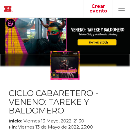
Crear
evento
Tog
navi
CICLO CABARETERO -
VENENO: TAREKE Y
BALDOMERO
Inicio:
Viernes
13
Mayo
,
2022
,
21
:
30
Fin:
Viernes
13
de
Mayo
de
2022
,
23
:
00