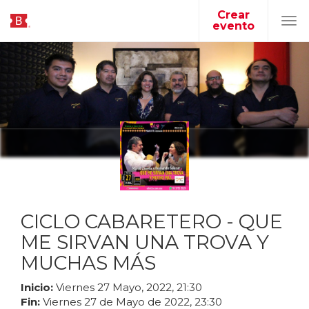
Crear
evento
Tog
navi
CICLO CABARETERO - QUE
ME SIRVAN UNA TROVA Y
MUCHAS MÁS
Inicio:
Viernes
27
Mayo
,
2022
,
21
:
30
Fin:
Viernes
27
de
Mayo
de
2022
,
23
:
30