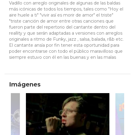
Vadillo con arreglo originales de algunas de las baldas
más icónicas de todos los tiempos, tales como "Hoy el
aire huele a ti" "vivir así es morir de amor" el triste"
"triste canción de amor entre otras canciones que
fueron parte del repertorio del cantante dentro del
reallity y que serán adaptadas a versiones con arreglos
originales a ritmo de Funky, jazz , salsa, balada, r&b etc.
El cantante ansía por fin tener esta oportunidad para
poder encontrarse con todo el público maravilloso que
siempre estuvo con él en las buenas y en las malas
Imágenes