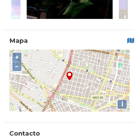
Mapa
+
−
i
Contacto