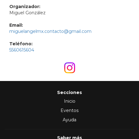
Organizador:
Miguel González
Email:
miguelangelmx.contacto@gmail.com
Teléfono:
5560615604
Secciones
Inicio
Eventos
Ayuda
Saber más