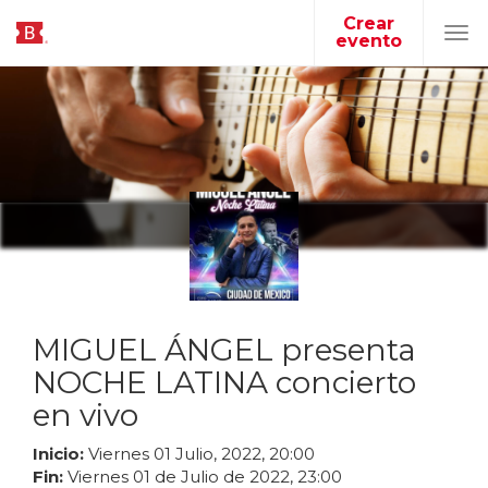
Crear
evento
Tog
navi
MIGUEL ÁNGEL presenta
NOCHE LATINA concierto
en vivo
Inicio:
Viernes
01
Julio
,
2022
,
20
:
00
Fin:
Viernes
01
de
Julio
de
2022
,
23
:
00