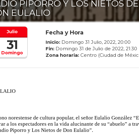
DIO PIPORRO Y LOS NIETOS DE
N EULALIO
Julio
Fecha y Hora
31
Inicio:
Domingo
31
Julio
,
2022
,
20
:
00
Fin:
Domingo
31
de
Julio
de
2022
,
21
:
30
Domingo
Zona horaria:
Centro (Ciudad de Méxic
ULALIO
ono norestense de cultura popular, el señor Eulalio González “E
ar a los espectadores en la vida alucinante de su “abuelo” a tra
dio Piporro y Los Nietos de Don Eulalio”.