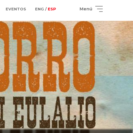
Menú
EVENTOS
ENG /
ESP