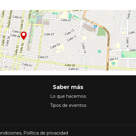
Saber más
Lo que hacemos
Tipos de eventos
ondiciones
,
Política de privacidad