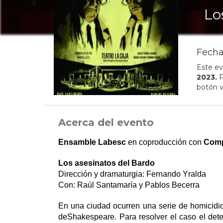
Lo
Fecha
Este ev
2023
.
P
botón v
Acerca del evento
Ensamble Labesc
en coproducción con
Comp
Los asesinatos del Bardo
Dirección y dramaturgia: Fernando Yralda
Con: Raúl Santamaría y Pablos Becerra
En una ciudad ocurren una serie de homicidio
deShakespeare. Para resolver el caso el dete