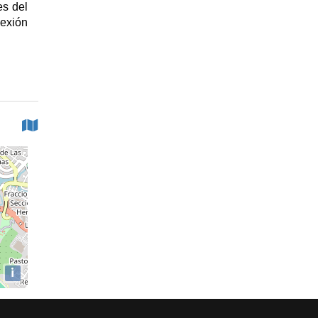
es del
lexión
i