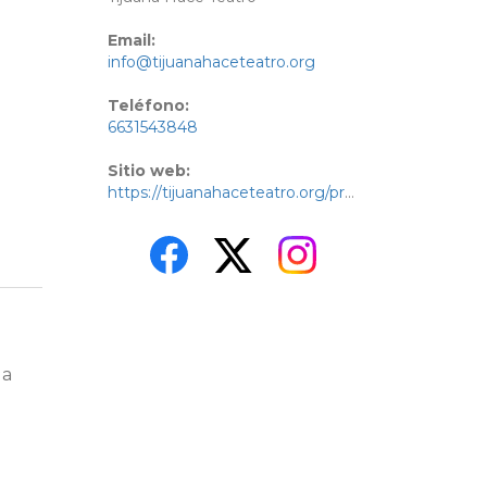
Email:
info@tijuanahaceteatro.org
Teléfono:
6631543848
Sitio web:
https://tijuanahaceteatro.org/producciones_tht/avl/
 a
s