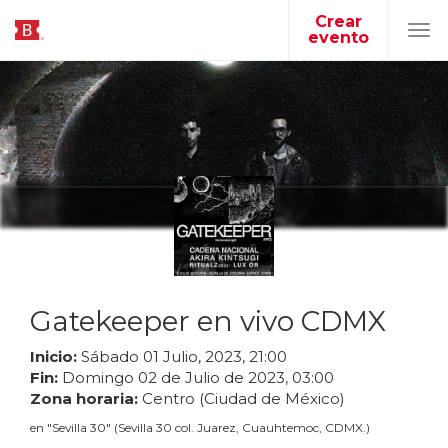
Crear
evento
Tog
navi
Gatekeeper en vivo CDMX
Inicio:
Sábado
01
Julio
,
2023
,
21
:
00
Fin:
Domingo
02
de
Julio
de
2023
,
03
:
00
Zona horaria:
Centro (Ciudad de México)
en
"
Sevilla 30
"
(
Sevilla 30 col. Juarez, Cuauhtemoc, CDMX.
)