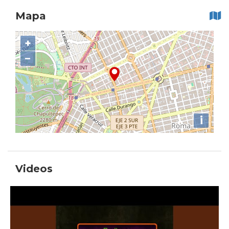
Mapa
+
−
i
Videos