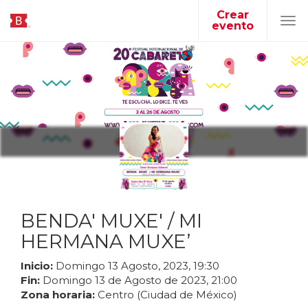
Crear
evento
Tog
navi
BENDA' MUXE' / MI
HERMANA MUXE’
Inicio:
Domingo
13
Agosto
,
2023
,
19
:
30
Fin:
Domingo
13
de
Agosto
de
2023
,
21
:
00
Zona horaria:
Centro (Ciudad de México)