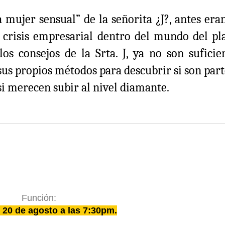
mujer sensual” de la señorita ¿J?, antes eran
 crisis empresarial dentro del mundo del pla
s consejos de la Srta. J, ya no son suficien
us propios métodos para descubrir si son part
si merecen subir al nivel diamante.
Función:
20 de agosto a las 7:30pm.