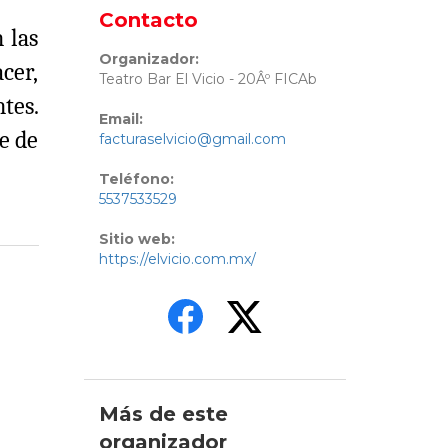
Contacto
 las
Organizador:
cer,
Teatro Bar El Vicio - 20Âº FICAb
tes.
Email:
e de
facturaselvicio@gmail.com
Teléfono:
5537533529
Sitio web:
https://elvicio.com.mx/
Más de este
organizador