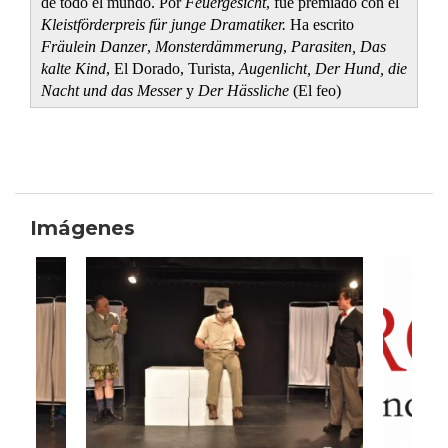
de todo el mundo. Por
Feuergesicht
, fue premiado con el
Kleistförderpreis für junge Dramatiker.
Ha escrito
Fräulein Danzer
,
Monsterdämmerung
,
Parasiten,
Das
kalte Kind
, El Dorado, Turista,
Augenlicht, Der Hund, die
Nacht und das Messer
y
Der Hässliche
(El feo)
Imágenes