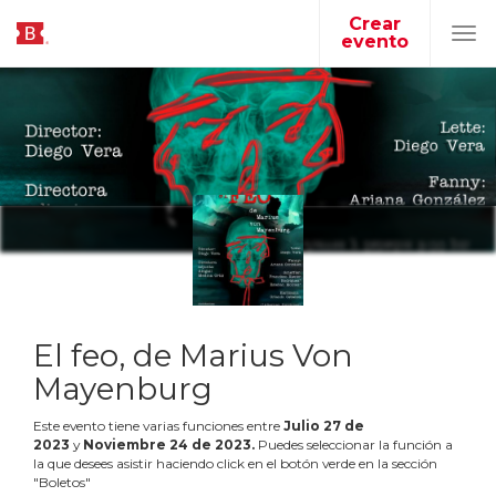
Crear
evento
Tog
navi
El feo, de Marius Von
Mayenburg
Este evento tiene varias funciones entre
Julio
27
de
2023
y
Noviembre
24
de
2023
.
Puedes seleccionar la función a
la que desees asistir haciendo click en el botón verde en la sección
"Boletos"