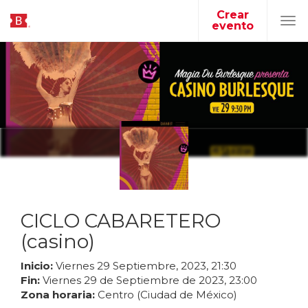
Crear
evento
Tog
navi
CICLO CABARETERO
(casino)
Inicio:
Viernes
29
Septiembre
,
2023
,
21
:
30
Fin:
Viernes
29
de
Septiembre
de
2023
,
23
:
00
Zona horaria:
Centro (Ciudad de México)