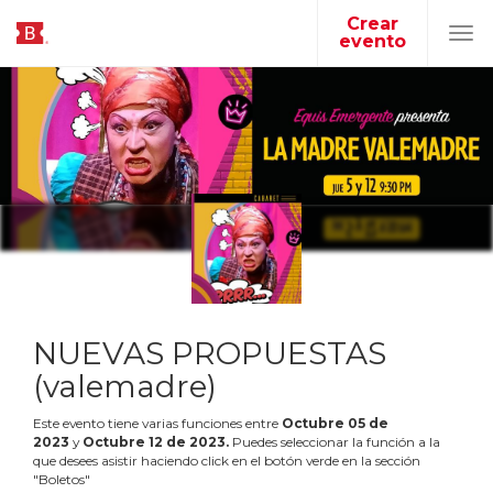
Crear
evento
Tog
navi
NUEVAS PROPUESTAS
(valemadre)
Este evento tiene varias funciones entre
Octubre
05
de
2023
y
Octubre
12
de
2023
.
Puedes seleccionar la función a la
que desees asistir haciendo click en el botón verde en la sección
"Boletos"